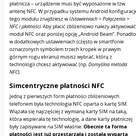
płatnicza – urządzenie musi być wyposażone w tzw.
antenę NFC. W przypadku systemu Android konfiguracj
tego modułu znajdziesz w
Ustawieniach > Połączenia >
NFC i płatności
. Aby płacić zbliżeniowo należy aktywować
moduł NFC oraz poniżej opcję „Android Beam”. Ponadto
w dodatkowych ustawieniach (często w smartfonie
oznaczonych symbolem trzech kropek w prawym
górnym rogu ekranu) musisz wybrać, którą z
technologii chcesz aktywować (np.
Domyślna metoda
NFC
).
Simcentryczne płatności NFC
Jedną z pierwszych form płatności zbliżeniowych
telefonem była technologia NFC oparta o kartę SIM.
Wiązała się najczęściej z wymianą karty SIM na taką,
która wspierała tę technologię, a dane karty płatniczej
były zapisywane na SIM właśnie.
Obecnie ta forma
płatności jest już przestarzała i została wyparta